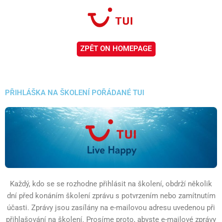
Přeskočit
na
obsah
ZPĚT ON HOMEPAGE
PŘIHLÁŠKA NA ŠKOLENÍ POŘÁDANÉ TUI
Každý, kdo se se rozhodne přihlásit na školení, obdrží několik
dní před konáním školení zprávu s potvrzením nebo zamítnutím
účasti. Zprávy jsou zasílány na e-mailovou adresu uvedenou při
přihlašování na školení. Prosíme proto, abyste e-mailové zprávy